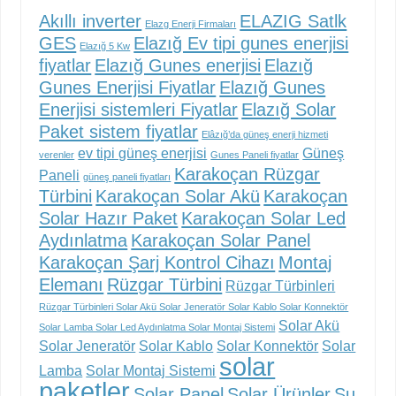
Akıllı inverter
ELAZIG Satlk
Elazg Enerji Firmaları
GES
Elazığ Ev tipi gunes enerjisi
Elazığ 5 Kw
fiyatlar
Elazığ Gunes enerjisi
Elazığ
Gunes Enerjisi Fiyatlar
Elazığ Gunes
Enerjisi sistemleri Fiyatlar
Elazığ Solar
Paket sistem fiyatlar
Elâzığ’da güneş enerji hizmeti
ev tipi güneş enerjisi
Güneş
verenler
Gunes Paneli fiyatlar
Karakoçan Rüzgar
Paneli
güneş paneli fiyatları
Türbini
Karakoçan Solar Akü
Karakoçan
Solar Hazır Paket
Karakoçan Solar Led
Aydınlatma
Karakoçan Solar Panel
Karakoçan Şarj Kontrol Cihazı
Montaj
Elemanı
Rüzgar Türbini
Rüzgar Türbinleri
Rüzgar Türbinleri Solar Akü Solar Jeneratör Solar Kablo Solar Konnektör
Solar Akü
Solar Lamba Solar Led Aydınlatma Solar Montaj Sistemi
Solar Jeneratör
Solar Kablo
Solar Konnektör
Solar
solar
Lamba
Solar Montaj Sistemi
paketler
Solar Panel
Solar Ürünler
Su