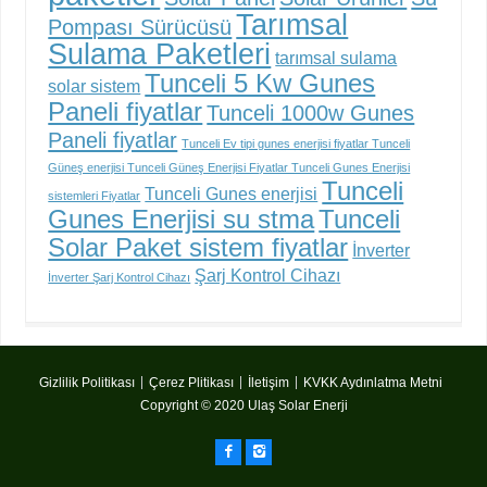
Tarımsal
Pompası Sürücüsü
Sulama Paketleri
tarımsal sulama
Tunceli 5 Kw Gunes
solar sistem
Paneli fiyatlar
Tunceli 1000w Gunes
Paneli fiyatlar
Tunceli Ev tipi gunes enerjisi fiyatlar Tunceli
Güneş enerjisi Tunceli Güneş Enerjisi Fiyatlar Tunceli Gunes Enerjisi
Tunceli
Tunceli Gunes enerjisi
sistemleri Fiyatlar
Gunes Enerjisi su stma
Tunceli
Solar Paket sistem fiyatlar
İnverter
Şarj Kontrol Cihazı
İnverter Şarj Kontrol Cihazı
Gizlilik Politikası
Çerez Plitikası
İletişim
KVKK Aydınlatma Metni
Copyright © 2020 Ulaş Solar Enerji