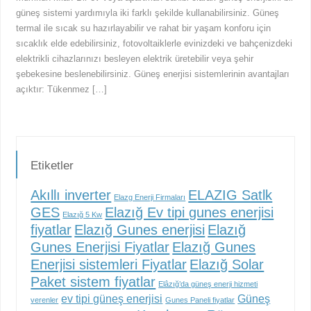
güneş sistemi yardımıyla iki farklı şekilde kullanabilirsiniz. Güneş
termal ile sıcak su hazırlayabilir ve rahat bir yaşam konforu için
sıcaklık elde edebilirsiniz, fotovoltaiklerle evinizdeki ve bahçenizdeki
elektrikli cihazlarınızı besleyen elektrik üretebilir veya şehir
şebekesine beslenebilirsiniz. Güneş enerjisi sistemlerinin avantajları
açıktır: Tükenmez […]
Etiketler
Akıllı inverter
ELAZIG Satlk
Elazg Enerji Firmaları
GES
Elazığ Ev tipi gunes enerjisi
Elazığ 5 Kw
fiyatlar
Elazığ Gunes enerjisi
Elazığ
Gunes Enerjisi Fiyatlar
Elazığ Gunes
Enerjisi sistemleri Fiyatlar
Elazığ Solar
Paket sistem fiyatlar
Elâzığ’da güneş enerji hizmeti
ev tipi güneş enerjisi
Güneş
verenler
Gunes Paneli fiyatlar